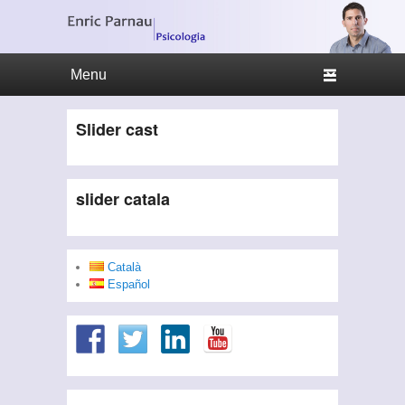
Primary menu
Skip to primary content
Skip to secondary content
Slider cast
slider catala
Català
Español