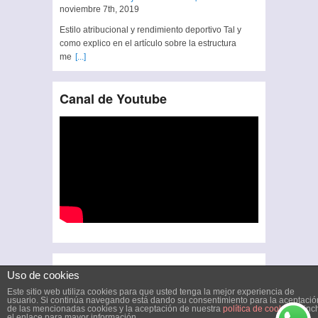
noviembre 7th, 2019
Estilo atribucional y rendimiento deportivo Tal y
como explico en el artículo sobre la estructura
me
[...]
Canal de Youtube
Uso de cookies
Este sitio web utiliza cookies para que usted tenga la mejor experiencia de
usuario. Si continúa navegando está dando su consentimiento para la aceptació
de las mencionadas cookies y la aceptación de nuestra
política de cookies
, pinc
el enlace para mayor información.