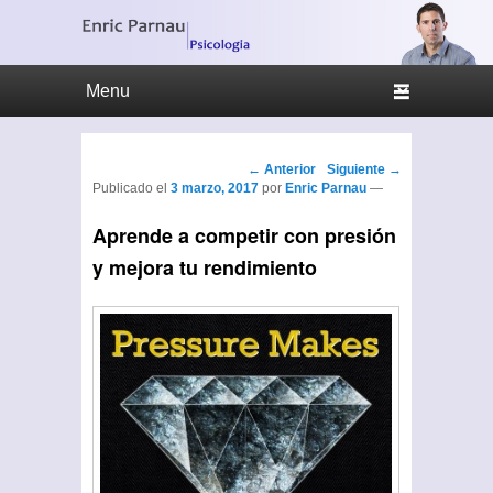
Menu Principal
Saltar al contenido principal
Ir al contenido secundario
Navegador de artículos
←
Anterior
Siguiente
→
Publicado el
3 marzo, 2017
por
Enric Parnau
—
Aprende a competir con presión
y mejora tu rendimiento