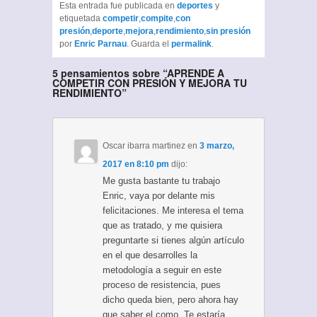
Esta entrada fue publicada en
deportes
y
etiquetada
competir
,
compite
,
con
presión
,
deporte
,
mejora
,
rendimiento
,
sin presión
por
Enric Parnau
. Guarda el
permalink
.
5 pensamientos sobre “
APRENDE A
COMPETIR CON PRESIÓN Y MEJORA TU
RENDIMIENTO
”
Oscar ibarra martinez
en
3 marzo,
2017 en 8:10 pm
dijo:
Me gusta bastante tu trabajo
Enric, vaya por delante mis
felicitaciones. Me interesa el tema
que as tratado, y me quisiera
preguntarte si tienes algún artículo
en el que desarrolles la
metodología a seguir en este
proceso de resistencia, pues
dicho queda bien, pero ahora hay
que saber el como. Te estaría