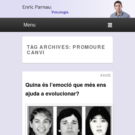
Primary menu
Skip to primary content
Skip to secondary content
TAG ARCHIVES:
PROMOURE
CANVI
ASIDE
Quina és l’emoció que més ens
ajuda a evolucionar?